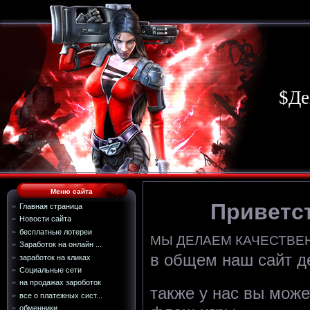
$Де
Меню сайта
Приветст
Главная страница
Новости сайта
бесплатные лотереи
МЫ ДЕЛАЕМ КАЧЕСТВЕН
Заработок на онлайн ...
в общем наш сайт д
заработок на кликах
Социальные сети
на продажах зароботок
также у нас вы може
все о платежных сист...
обменники