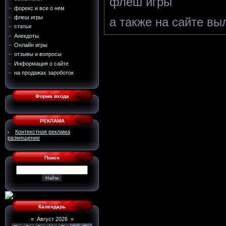
флеш игры
форекс и все о нем
флеш игры
а также на сайте в
статьи
Анекдоты
Онлайн игры
отзывы и вопросы
Информация о сайте
на продажах зароботок
Форма входа
РЕКЛАМА
Контекстная реклама
размещение
Поиск
Календарь
«
Август 2026
»